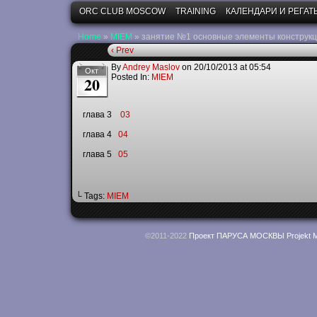
ORC CLUB MOSCOW
TRAINING
КАЛЕНДАРИ И РЕГАТ
Home
»
MIEM
»
занятие №1 основные элементы конструкц
‹ Prev
By
Andrey Maslov
on
20/10/2013
at
05:54
Окт
Posted In:
MIEM
20
глава 3
03
глава 4
04
глава 5
05
└ Tags:
MIEM
©2011-2022
Проект ПАРУСА МОСКВЫ Projekt M