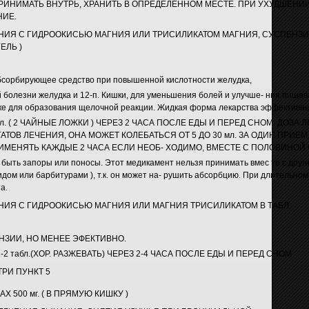
РИНИМАТЬ ВНУТРЬ, ХРАНИТЬ В ОПРЕДЕЛЕННОМ МЕСТЕ. ПРИ УХУДШЕНИ
НИЕ.
НИЯ С ГИДРООКИСЬЮ МАГНИЯ ИЛИ ТРИСИЛИКАТОМ МАГНИЯ, СУСПЕНЗИ
ЕЛЬ )
бсорбирующее средство при повышенной кислотности желудка,
й болезни желудка и 12-п. Кишки, для уменьшения болей и улучше- ния пище
ке для образования щелочной реакции. Жидкая форма лекарства эффективне
л. ( 2 ЧАЙНЫЕ ЛОЖКИ ) ЧЕРЕЗ 2 ЧАСА ПОСЛЕ ЕДЫ И ПЕРЕД СНОМ. ДОЗА Л
ТОВ ЛЕЧЕНИЯ, ОНА МОЖЕТ КОЛЕБАТЬСЯ ОТ 5 ДО 30 мл. ЗА ОДИН ПРИЕМ
МЕНЯТЬ КАЖДЫЕ 2 ЧАСА ЕСЛИ НЕОБ- ХОДИМО, ВМЕСТЕ С ПОЛОВИНОЙ 
ть запоры или поносы. Этот медикамент нельзя принимать вмес те с други
дом или барбитурами ), т.к. он может на- рушить абсорбцию. При длительн
а.
ИЯ С ГИДРООКИСЬЮ МАГНИЯ ИЛИ МАГНИЯ ТРИСИЛИКАТОМ В ТАБЛ.
ЕНЗИИ, НО МЕНЕЕ ЭФЕКТИВНО.
-2 табл.(ХОР. РАЗЖЕВАТЬ) ЧЕРЕЗ 2-4 ЧАСА ПОСЛЕ ЕДЫ И ПЕРЕД СНОМ
РИ ПУНКТ 5
 500 мг. ( В ПРЯМУЮ КИШКУ )