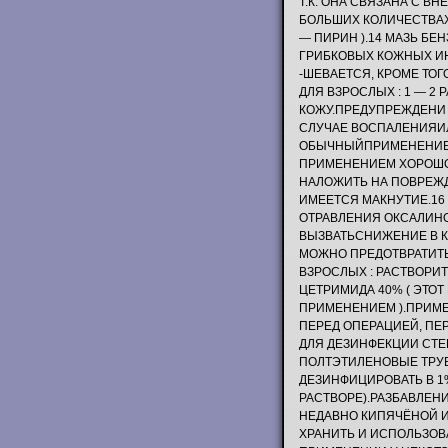
Т.К. ОНА СВЯЗАНА С В
БОЛЬШИХ КОЛИЧЕСТВАХ
— ПИРИН ).14 МАЗЬ Б
ГРИБКОВЫХ КОЖНЫХ И
-ШЕВАЕТСЯ, КРОМЕ ТО
ДЛЯ ВЗРОСЛЫХ : 1 — 2
КОЖУ.ПРЕДУПРЕЖДЕНИ 
СЛУЧАЕ ВОСПАЛЕНИЯИЛ
ОБЫЧНЫЙПРИМЕНЕНИЕ :
ПРИМЕНЕНИЕМ ХОРОШО 
НАЛОЖИТЬ НА ПОВРЕЖД
ИМЕЕТСЯ МАКНУТИЕ.16 
ОТРАВЛЕНИЯ ОКСАЛИНО
ВЫЗВАТЬСНИЖЕНИЕ В КР
МОЖНО ПРЕДОТВРАТИТЬ
ВЗРОСЛЫХ : РАСТВОРИТЬ
ЦЕТРИМИДА 40% ( ЭТО
ПРИМЕНЕНИЕМ ).ПРИМ
ПЕРЕД ОПЕРАЦИЕЙ, ПЕ
ДЛЯ ДЕЗИНФЕКЦИИ СТЕ
ПОЛТЭТИЛЕНОВЫЕ ТРУБ
ДЕЗИНФИЦИРОВАТЬ В 1%
РАСТВОРЕ).РАЗБАВЛЕНИЕ
НЕДАВНО КИПЯЧЁНОЙ И
ХРАНИТЬ И ИСПОЛЬЗОВ