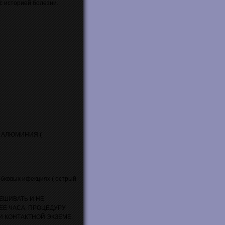
с историей болезни.
А АЛЮМИНИЯ (
ибковых ифекциях ( острый
МЕШИВАТЬ И НЕ
Е ЧАСА, ПРОЦЕДУРУ
И КОНТАКТНОЙ ЭКЗЕМЕ.