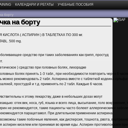
AINING
КАЛЕНДАРИ И РЕГАТЫ
УЧЕБНЫЕ ПОСОБИЯ
на борту
чка на борту
КИСЛОТА ( АСПИРИН ) В ТАБЛЕТКАХ ПО 300 мг.
ABL. 500 mg.
оливающее средство при таких заболеваниях как грипп, простуд
т.
тическое ) средство при головных болях, лихорадке
головных болях принять 1-3 табл., при необходимости повторить через 6 часо
 можно рекомендовать 2 табл. Аспирина вместе с таблеткой кодеина сульфата
ралгией, простудой и т.д. применять по 2 табл. Каждые 6 часов.
вствительны к этому лекарству, даже в небольших дозах могут
акцыю: отек век, носа, губ, языка и всего лица, высыпание, голо вокружение,
ирин не рекомендуется, такие пациенты часто болеют аллергическими забол
рекомендуется парацетамол. При длительном применении аспирина
 возможны такие побочные явления, как дисперсия, тошнота, рвота, внутренн
 аспирин киселем или принимая во время еды. Аспирин противопоказен при