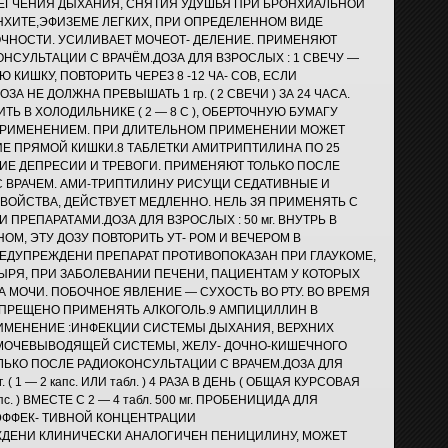
ЕГЧЕНИЯ ДЫХАНИЯ, СНЯТИЯ УДУШЬЯ ПРИ БРОНХИАЛЬНОЙ
ОНХИТЕ,ЭФИЗЕМЕ ЛЕГКИХ, ПРИ ОПРЕДЕЛЕННОМ ВИДЕ
ЧНОСТИ. УСИЛИВАЕТ МОЧЕОТ- ДЕЛЕНИЕ. ПРИМЕНЯЮТ
НСУЛЬТАЦИИ С ВРАЧЁМ.ДОЗА ДЛЯ ВЗРОСЛЫХ : 1 СВЕЧУ —
Ю КИШКУ, ПОВТОРИТЬ ЧЕРЕЗ 8 -12 ЧА- СОВ, ЕСЛИ
А НЕ ДОЛЖНА ПРЕВЫШАТЬ 1 гр. ( 2 СВЕЧИ ) ЗА 24 ЧАСА.
Ь В ХОЛОДИЛЬНИКЕ ( 2 — 8 С ), ОБЕРТОЧНУЮ БУМАГУ
ПРИМЕНЕНИЕМ. ПРИ ДЛИТЕЛЬНОМ ПРИМЕНЕНИИ МОЖЕТ
Е ПРЯМОЙ КИШКИ.8 ТАБЛЕТКИ АМИТРИПТИЛИНА ПО 25
НИЕ ДЕПРЕСИИ И ТРЕВОГИ. ПРИМЕНЯЮТ ТОЛЬКО ПОСЛЕ
 ВРАЧЕМ. АМИ-ТРИПТИЛИНУ РИСУЩИ СЕДАТИВНЫЕ И
ОЙСТВА, ДЕЙСТВУЕТ МЕДЛЕННО. НЕЛЬ ЗЯ ПРИМЕНЯТЬ С
ПРЕПАРАТАМИ.ДОЗА ДЛЯ ВЗРОСЛЫХ : 50 мг. ВНУТРЬ В
ОМ, ЭТУ ДОЗУ ПОВТОРИТЬ УТ- РОМ И ВЕЧЕРОМ В
ДУПРЕЖДЕНИ ПРЕПАРАТ ПРОТИВОПОКАЗАН ПРИ ГЛАУКОМЕ,
ЫРЯ, ПРИ ЗАБОЛЕВАНИИ ПЕЧЕНИ, ПАЦИЕНТАМ У КОТОРЫХ
 МОЧИ. ПОБОЧНОЕ ЯВЛЕНИЕ — СУХОСТЬ ВО РТУ. ВО ВРЕМЯ
ПРЕЩЕНО ПРИМЕНЯТЬ АЛКОГОЛЬ.9 АМПИЦИЛЛИН В
ПРИМЕНЕНИЕ :ИНФЕКЦИИ СИСТЕМЫ ДЫХАНИЯ, ВЕРХНИХ
 МОЧЕВЫВОДЯЩЕЙ СИСТЕМЫ, ЖЕЛУ- ДОЧНО-КИШЕЧНОГО
ОЛЬКО ПОСЛЕ РАДИОКОНСУЛЬТАЦИИ С ВРАЧЕМ.ДОЗА ДЛЯ
. ( 1 — 2 капс. ИЛИ табл. ) 4 РАЗА В ДЕНЬ ( ОБЩАЯ КУРСОВАЯ
 Капс. ) ВМЕСТЕ С 2 — 4 табл. 500 мг. ПРОБЕНИЦИДА ДЛЯ
ЭФФЕК- ТИВНОЙ КОНЦЕНТРАЦИИ
ЖДЕНИ КЛИНИЧЕСКИ АНАЛОГИЧЕН ПЕНИЦИЛИНУ, МОЖЕТ