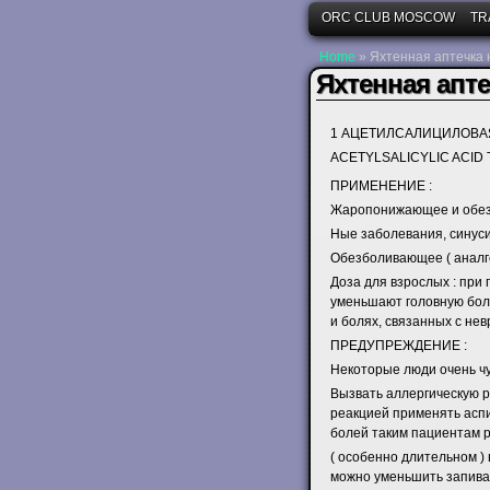
ORC CLUB MOSCOW
TR
Home
»
Яхтенная аптечка 
Яхтенная апте
1 АЦЕТИЛСАЛИЦИЛОВАЯ 
ACETYLSALICYLIC ACID T
ПРИМЕНЕНИЕ :
Жаропонижающее и обезб
Ные заболевания, синуси
Обезболивающее ( аналге
Доза для взрослых : при 
уменьшают головную боль
и болях, связанных с нев
ПРЕДУПРЕЖДЕНИЕ :
Некоторые люди очень чу
Вызвать аллергическую ре
реакцией применять асп
болей таким пациентам 
( особенно длительном )
можно уменьшить запивая