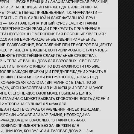
ЕРГИ — ЧЕСКИЕ РЕАКЦИИ ( АНАФИЛАКТИЧЕСКАЯ РЕАКЦИЯ,
ЛЕРГИЕЙ НА ПЕНИЦИЛИН МО- ЖЕТ ДАТЬ АЛЛЕРГИЮ НА
ЕТ УЧЕСТЬ ПЕРЕД ПРИМЕНЕНИЕМ, Т.К. АНАФИЛАКТИ —
Т БЫТЬ ОЧЕНЬ СИЛЬНОЙ И ДАЖЕ ФАТАЛЬНОЙ. ВРАЧ-
З — НАЧИТ АЛЬТЕРНАТИВНЫЙ КУРС ЛЕЧЕНИЯ ТАКИМ
 АЛЛЕРГИЧЕСКОЙ РЕАКЦИИ ПРЕКРАТИТЬ ПРИМЕНЕНИЕ
СТИ НЕОТЛОЖНЫЕ МЕРОПРИЯТИЯ.ПОБОЧНЫЕ ЯВЛЕНИЯ :
ОС.10 АНТИГЕМОРРОИДАЛЬНЫЕ СВЕЧИПРИМЕНЕНИЕ
НИЕ, РАЗДРАЖЕНИЕ, ВОСПАЛЕНИЕ ПРИ ГЕМОРРОЕ.ПАЦИЕНТУ
ЕСТИ, ИЗБЕГАТЬ КАШЛЯ, КОНТРОЛИРОВАТЬ СТУЛ ( ЧТОБЫ
ИМЕНЯТЬ ПРОСТЕЙШИЕ СЛАБИТЕЛЬНЫЕ СРЕДСТВА ).
ЧЬ ТЕПЛЫЕ ВАННЫ.ДОЗА ДЛЯ ВЗРОСЛЫХ : СВЕЧУ БЕЗ
ВЕСТИ В ПРЯМУЮ КИШКУ ПО ВОЗ -МОЖНОСТИ ГЛУБЖЕ
 ПОСЛЕ КАЖДОЙ ДЕФЕКАЦИИ.ПРЕДУПРЕЖДЕНИ ХРАНИТЬ В
СВЕЧКИ СТАЛИ МЯГКИМИ ИХ НУЖНО ПОДЕРЖАТЬ ПОД
КОРБИНОВАЯ КИСЛОТА ( ВИТАМИН С ) В ТАБЛ. ПО 50
РАДКА, ХРОН.ЗАБОЛЕВАНИЯ И ИНФЕКЦИИ УВЕЛИЧИВАЮТ
НЕ С, ЕГО НЕ -ДОСТАТОК МОЖЕТ ВЫЗВАТЬ ЦИНГУ.
ВИТАМИНА С МОЖЕТ ВЫЗВАТЬ КРОВОТОЧИ -ВОСТЬ ДЕСЕН И
2 АТРОПИНА СУЛЬФАТ 0.5 мг/мл ДЛЯ
:АНТИДОТ В СЛУЧАЕ ОТРАВЛЕНИЯ ИНСЕКТИЦИДАМИ,
ЧЕСКИЙ ФОСФАТ ИЛИ КАР-БАМИД, НЕОБХОДИМА
АЧА.ДОЗА ДЛЯ ВЗРОСЛЫХ : В ТАКИХ СЛУЧАЯХ
ХОДИМО ПРИМЕНЯТЬ БЕЗ ЗА- ДЕРЖКИ ДЛЯ
 ЦИАНОЗА, КОНВУЛЬСИЙ. РАЗОВАЯ ДОЗА 2 — 3 мг.