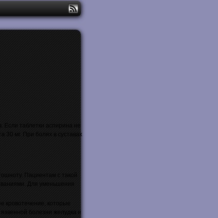
в. Если таблетки аспирина не
 30 мг. При болях в суставах
 тошноту. Пациентам с такой
еваниями. Для уменьшения
ее кровотечение, которые
 язвенной болезни желудка и