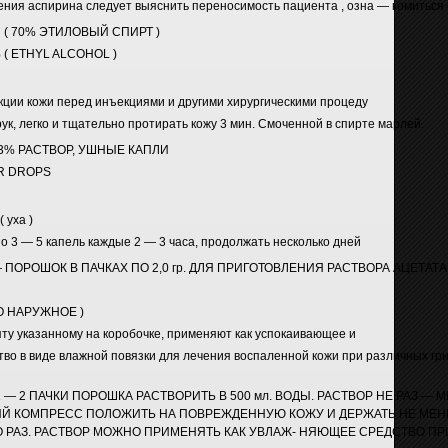
ения аспирина следует выяснить переносимость пациента , озна — комиться 
 ( 70% ЭТИЛОВЫЙ СПИРТ )
( ETHYL ALCOHOL )
ции кожи перед инъекциями и другими хирургическими процеду
ук, легко и тщательно протирать кожу 3 мин. Смоченной в спирте марлей.
3% РАСТВОР, УШНЫЕ КАПЛИ
R DROPS
 уха )
3 — 5 капель каждые 2 — 3 часа, продолжать несколько дней
ПОРОШОК В ПАЧКАХ ПО 2,0 гр. ДЛЯ ПРИГОТОВЛЕНИЯ РАСТВОРА АЦЕТАТ
О НАРУЖНОЕ )
пту указанному на коробочке, применяют как успокаивающее и
во в виде влажной повязки для лечения воспаленной кожи при различных гр
1 — 2 ПАЧКИ ПОРОШКА РАСТВОРИТЬ В 500 мл. ВОДЫ. РАСТВОР НЕ РАЗ — 
ЫЙ КОМПРЕСС ПОЛОЖИТЬ НА ПОВРЕЖДЕННУЮ КОЖУ И ДЕРЖАТЬ НЕ МЕНЕ
 РАЗ. РАСТВОР МОЖНО ПРИМЕНЯТЬ КАК УВЛАЖ- НЯЮЩЕЕ СРЕДСТВО ПР