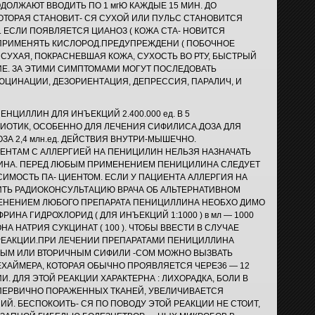
ДОЛЖАЮТ ВВОДИТЬ ПО 1 мгЮ КАЖДЫЕ 15 МИН. ДО
ОТОРАЯ СТАНОВИТ- СЯ СУХОЙ ИЛИ ПУЛЬС СТАНОВИТСЯ
 ЕСЛИ ПОЯВЛЯЕТСЯ ЦИАНОЗ ( КОЖА СТА- НОВИТСЯ
 ПРИМЕНЯТЬ КИСЛОРОД.ПРЕДУПРЕЖДЕНИ ( ПОБОЧНОЕ
 СУХАЯ, ПОКРАСНЕВШАЯ КОЖА, СУХОСТЬ ВО РТУ, БЫСТРЫЙ
ИЕ. ЗА ЭТИМИ СИМПТОМАМИ МОГУТ ПОСЛЕДОВАТЬ
ЛЮЦИНАЦИИ, ДЕЗОРИЕНТАЦИЯ, ДЕПРЕССИЯ, ПАРАЛИЧ, И
ЕНЦИЛЛИН ДЛЯ ИНЪЕКЦИЙ 2.400.000 ед. В 5
ИОТИК, ОСОБЕННО ДЛЯ ЛЕЧЕНИЯ СИФИЛИСА.ДОЗА ДЛЯ
ОЗА 2,4 млн.ед. ДЕЙСТВИЯ ВНУТРИ-МЫШЕЧНО.
НТАМ С АЛЛЕРГИЕЙ НА ПЕНИЦИЛИН НЕЛЬЗЯ НАЗНАЧАТЬ
ЛИНА. ПЕРЕД ЛЮБЫМ ПРИМЕНЕНИЕМ ПЕНИЦИЛИНА СЛЕДУЕТ
СИМОСТЬ ПА- ЦИЕНТОМ. ЕСЛИ У ПАЦИЕНТА АЛЛЕРГИЯ НА
ТЬ РАДИОКОНСУЛЬТАЦИЮ ВРАЧА ОБ АЛЬТЕРНАТИВНОМ
МЕНЕНИЕМ ЛЮБОГО ПРЕПАРАТА ПЕНИЦИЛЛИНА НЕОБХО ДИМО
ИНА ГИДРОХЛОРИД ( ДЛЯ ИНЪЕКЦИЙ 1:1000 ) в мл — 1000
НА НАТРИЯ СУКЦИНАТ ( 100 ). ЧТОБЫ ВВЕСТИ В СЛУЧАЕ
РЕАКЦИИ.ПРИ ЛЕЧЕНИИ ПРЕПАРАТАМИ ПЕНИЦИЛЛИНА
НЫМ ИЛИ ВТОРИЧНЫМ СИФИЛИ -СОМ МОЖНО ВЫЗВАТЬ
ХАЙМЕРА, КОТОРАЯ ОБЫЧНО ПРОЯВЛЯЕТСЯ ЧЕРЕЗ6 — 12
. ДЛЯ ЭТОЙ РЕАКЦИИ ХАРАКТЕРНА : ЛИХОРАДКА, БОЛИ В
 ПЕРВИЧНО ПОРАЖЕННЫХ ТКАНЕЙ, УВЕЛИЧИВАЕТСЯ
Й. БЕСПОКОИТЬ- СЯ ПО ПОВОДУ ЭТОЙ РЕАКЦИИ НЕ СТОИТ,