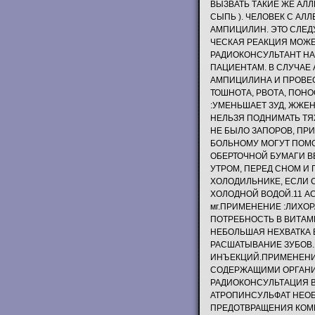
ВЫЗВАТЬ ТАКИЕ ЖЕ АЛЛ
СЫПЬ ). ЧЕЛОВЕК С АЛ
АМПИЦИЛИН. ЭТО СЛЕДУ
ЧЕСКАЯ РЕАКЦИЯ МОЖЕ
РАДИОКОНСУЛЬТАНТ НА
ПАЦИЕНТАМ. В СЛУЧАЕ
АМПИЦИЛИНА И ПРОВЕ
ТОШНОТА, РВОТА, ПОН
:УМЕНЬШАЕТ ЗУД, ЖЖЕ
НЕЛЬЗЯ ПОДНИМАТЬ ТЯЖ
НЕ БЫЛО ЗАПОРОВ, ПР
БОЛЬНОМУ МОГУТ ПОМО
ОБЕРТОЧНОЙ БУМАГИ В
УТРОМ, ПЕРЕД СНОМ И
ХОЛОДИЛЬНИКЕ, ЕСЛИ 
ХОЛОДНОЙ ВОДОЙ.11 АС
мг.ПРИМЕНЕНИЕ :ЛИХО
ПОТРЕБНОСТЬ В ВИТАМИ
НЕБОЛЬШАЯ НЕХВАТКА 
РАСШАТЫВАНИЕ ЗУБОВ.1
ИНЪЕКЦИЙ.ПРИМЕНЕНИЕ
СОДЕРЖАЩИМИ ОРГАНИ
РАДИОКОНСУЛЬТАЦИЯ ВР
АТРОПИНСУЛЬФАТ НЕОБ
ПРЕДОТВРАЩЕНИЯ КОМЫ,