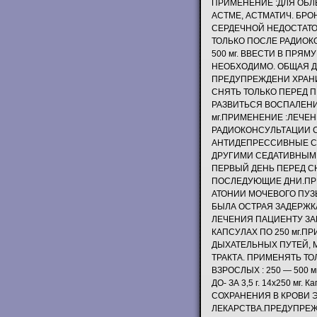
ПРИМЕНЕНИЕ :ДЛЯ ОБЛ
АСТМЕ, АСТМАТИЧ. БР
СЕРДЕЧНОЙ НЕДОСТАТО
ТОЛЬКО ПОСЛЕ РАДИОКО
500 мг. ВВЕСТИ В ПРЯМУ
НЕОБХОДИМО. ОБЩАЯ ДОЗ
ПРЕДУПРЕЖДЕНИ ХРАНИТ
СНЯТЬ ТОЛЬКО ПЕРЕД 
РАЗВИТЬСЯ ВОСПАЛЕНИ
мг.ПРИМЕНЕНИЕ :ЛЕЧЕ
РАДИОКОНСУЛЬТАЦИИ С
АНТИДЕПРЕССИВНЫЕ СВ
ДРУГИМИ СЕДАТИВНЫМИ 
ПЕРВЫЙ ДЕНЬ ПЕРЕД СН
ПОСЛЕДУЮЩИЕ ДНИ.ПРЕ
АТОНИИ МОЧЕВОГО ПУЗ
БЫЛА ОСТРАЯ ЗАДЕРЖКА
ЛЕЧЕНИЯ ПАЦИЕНТУ ЗА
КАПСУЛАХ ПО 250 мг.
ДЫХАТЕЛЬНЫХ ПУТЕЙ,
ТРАКТА. ПРИМЕНЯТЬ Т
ВЗРОСЛЫХ : 250 — 500 мг
ДО- ЗА 3,5 г. 14х250 мг.
СОХРАНЕНИЯ В КРОВИ 
ЛЕКАРСТВА.ПРЕДУПРЕ