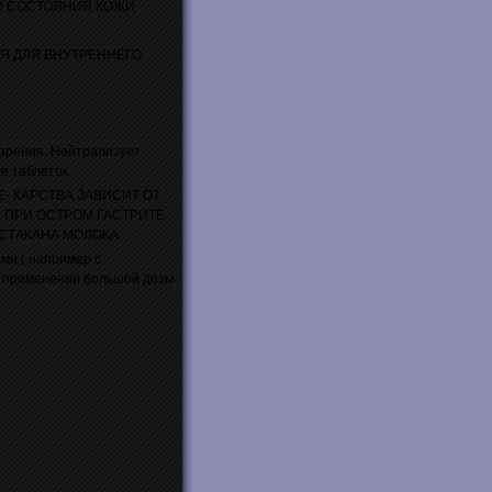
И СОСТОЯНИЯ КОЖИ
Я ДЛЯ ВНУТРЕННЕГО
варения. Нейтрализует
е таблеток.
Е- КАРСТВА ЗАВИСИТ ОТ
. ПРИ ОСТРОМ ГАСТРИТЕ
СТАКАНА МОЛОКА.
ми ( например с
ом применении большой дозы