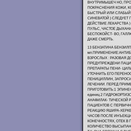
ВНУТРИМЫШЕЧ НО, ПРО
ПОКРАСНЕНИЯ КОЖИ, К
БЫСТРЫЙ ИЛИ СЛАБЫЙ.
СИНЕВАТОЙ ) СЛЕДУЕТ
ДЕЙСТВИЕ ЛЕКАРСТВА )
ПУЛЬС, ЧАСТОЕ ДЫХАН
БЕСПОКОЙСТ- ВО, ГАЛ
ДАЖЕ СМЕРТЬ.
13 БЕНЗАТИНА БЕНЗИЛП
мл.ПРИМЕНЕНИЕ:АНТИБ
ВЗРОСЛЫХ : РАЗОВАЯ Д
ПРЕДУПРЕЖДЕНИ ПАЦИЕ
ПРЕПАРАТЫ ПЕНИ- ЦИ
УТОЧНИТЬ ЕГО ПЕРЕНО
ПЕНИЦИЛЛИН, ЗАПРОСИ
ЛЕЧЕНИИ. ПЕРЕД ПРИ
ПРИГОТОВИТЬ:1 ЭПИНЕФР
единиц.2 ГИДРОКОРТИЗО
АНАФИЛАК- ТИЧЕСКОЙ 
ПАЦИЕНТОВ С ПЕРВИЧ
РЕАКЦИЮ ЯШИРА-ХЕРКЕ
ЧАСОВ ПОСЛЕ ИНЪЕКЦИИ
КОНЕЧНОСТЯХ, ОТЕК В
КОЛИЧЕСТВО ВЫСЫПАНИ