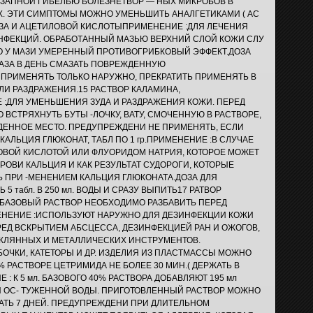
НЕЗАПНОЙ ГИБЕЛЬЮ БОЛЕЗНЕТВОР — НЫХ МИКРОБОВ В
. ЭТИ СИМПТОМЫ МОЖНО УМЕНЬШИТЬ АНАЛГЕТИКАМИ ( АС
ЕНЗА И АЦЕТИЛОВОЙ КИСЛОТЫПРИМЕНЕНИЕ :ДЛЯ ЛЕЧЕНИЯ
НФЕКЦИЙ. ОБРАБОТАННЫЙ МАЗЬЮ ВЕРХНИЙ СЛОЙ КОЖИ СЛУ
ГО У МАЗИ УМЕРЕННЫЙ ПРОТИВОГРИБКОВЫЙ ЭФФЕКТ.ДОЗА
 РАЗА В ДЕНЬ СМАЗАТЬ ПОВРЕЖДЕННУЮ
ПРИМЕНЯТЬ ТОЛЬКО НАРУЖНО, ПРЕКРАТИТЬ ПРИМЕНЯТЬ В
И РАЗДРАЖЕНИЯ.15 РАСТВОР КАЛАМИНА,
ДЛЯ УМЕНЬШЕНИЯ ЗУДА И РАЗДРАЖЕНИЯ КОЖИ. ПЕРЕД
ВСТРЯХНУТЬ БУТЫ -ЛОЧКУ, ВАТУ, СМОЧЕННУЮ В РАСТВОРЕ,
ЕННОЕ МЕСТО. ПРЕДУПРЕЖДЕНИ НЕ ПРИМЕНЯТЬ, ЕСЛИ
КАЛЬЦИЯ ГЛЮКОНАТ, ТАБЛ ПО 1 гр.ПРИМЕНЕНИЕ :В СЛУЧАЕ
ВОЙ КИСЛОТОЙ ИЛИ ФЛУОРИДОМ НАТРИЯ, КОТОРОЕ МОЖЕТ
ОВИ КАЛЬЦИЯ И КАК РЕЗУЛЬТАТ СУДОРОГИ, КОТОРЫЕ
 ПРИ -МЕНЕНИЕМ КАЛЬЦИЯ ГЛЮКОНАТА.ДОЗА ДЛЯ
 5 табл. В 250 мл. ВОДЫ И СРАЗУ ВЫПИТЬ17 РАТВОР
Т БАЗОВЫЙ РАСТВОР НЕОБХОДИМО РАЗБАВИТЬ ПЕРЕД
ЕНЕНИЕ :ИСПОЛЬЗУЮТ НАРУЖНО ДЛЯ ДЕЗИНФЕКЦИИ КОЖИ
РЕД ВСКРЫТИЕМ АБСЦЕССА, ДЕЗИНФЕКЦИЕЙ РАН И ОЖОГОВ,
КЛЯННЫХ И МЕТАЛЛИЧЕСКИХ ИНСТРУМЕНТОВ.
ОЧКИ, КАТЕТОРЫ И ДР. ИЗДЕЛИЯ ИЗ ПЛАСТМАССЫ МОЖНО
 РАСТВОРЕ ЦЕТРИМИДА НЕ БОЛЕЕ 30 МИН.( ДЕРЖАТЬ В
 : К 5 мл. БАЗОВОГО 40% РАСТВОРА ДОБАВЛЯЮТ 195 мл
 ОС- ТУЖЕННОЙ ВОДЫ. ПРИГОТОВЛЕННЫЙ РАСТВОР МОЖНО
АТЬ 7 ДНЕЙ. ПРЕДУПРЕЖДЕНИ ПРИ ДЛИТЕЛЬНОМ