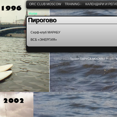
ORC CLUB MOSCOW
TRAINING
↓
КАЛЕНДАРИ И РЕГА
Home
»
Пирогово
Пирогово
Серф-клуб МАРАБУ
ВСБ «ЭНЕРГИЯ»
©2011-2022
Проект ПАРУСА МОСКВЫ Projekt M