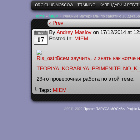
ORC CLUB MOSCOW
TRAINING
КАЛЕНДАРИ И РЕГАТ
Home
»
MIEM
»
Учебные материалы по занятию 16 декабр
‹ Prev
By
Andrey Maslov
on
17/12/2014
at
12
Дек
17
Posted In:
MIEM
Всем заучить, и знать как «отче 
TEORIYA_KORABLYA_PRIMENITELNO_K_P
23-го проверочная работа по этой теме.
└ Tags:
MIEM
©2011-2022
Проект ПАРУСА МОСКВЫ Projekt M