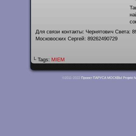
Та
на
со
Для связи контакты: Чернятович Света: 
Московоских Сергей: 89262490729
└ Tags:
MIEM
©2011-2022
Проект ПАРУСА МОСКВЫ Projekt M