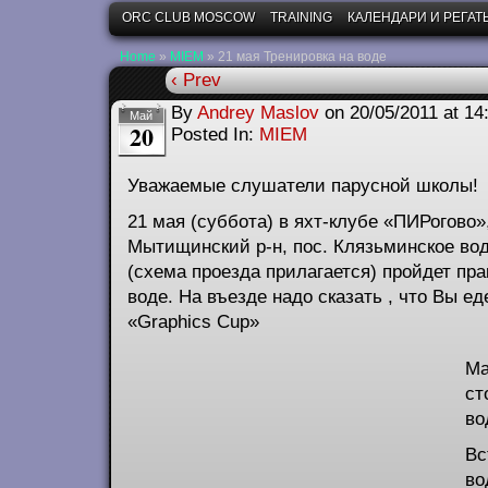
ORC CLUB MOSCOW
TRAINING
КАЛЕНДАРИ И РЕГАТ
Home
»
MIEM
»
21 мая Тренировка на воде
‹ Prev
By
Andrey Maslov
on
20/05/2011
at
14
Май
20
Posted In:
MIEM
Уважаемые слушатели парусной школы!
21 мая (суббота) в яхт-клубе «ПИРогово»
Мытищинский р-н, пос. Клязьминское во
(схема проезда прилагается) пройдет пр
воде. На въезде надо сказать , что Вы ед
«Graphics Cup»
Ма
ст
во
Вс
во