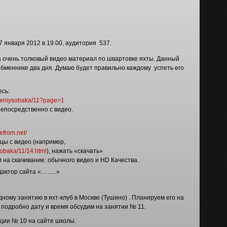
7 января 2012 в 19.00, аудитория 537.
 очень толковый видео материал по швартовке яхты. Данный
обменнике два дня. Думаю будет правильно каждому успеть его
есь:
evgeniysobaka/11?page=1
непосредственно с видео.
vefrom.net/
цы с видео (например,
sobaka/11/14.html
), нажать «скачать»
и на скачивание: обычного видео и HD Качества.
дактор сайта «……..»
ному занятию в яхт-клуб в Москве (Тушино) . Планируем его на
 подробно дату и время обсудим на занятии № 11.
ции № 10 на сайте школы.