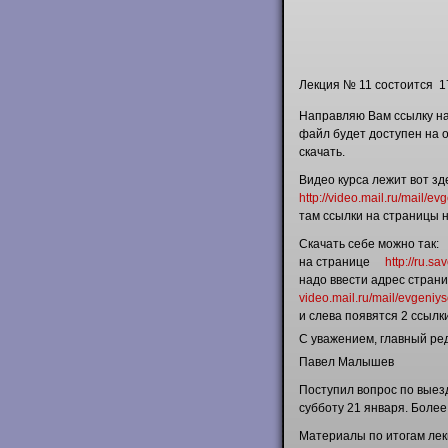
Лекция № 11
состоится 1
Направляю Вам ссылку на
файл будет доступен на 
скачать.
Видео курса лежит вот зд
http://video.mail.ru/mail/
там ссылки на страницы 
Скачать себе можно так:
на странице
http://ru.sa
надо ввести адрес страни
video.mail.ru/mail/evgeniy
и слева появятся 2 ссылк
С уважением, главный ре
Павел Малышев
Поступил вопрос по выезд
субботу 21 января. Более
Материалы по итогам лек