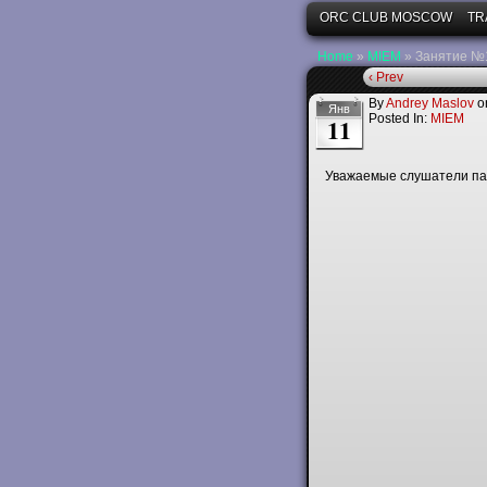
ORC CLUB MOSCOW
TR
Home
»
MIEM
»
Занятие №1
‹ Prev
By
Andrey Maslov
o
Янв
Posted In:
MIEM
11
Уважаемые слушатели па